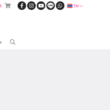
5
TH
น