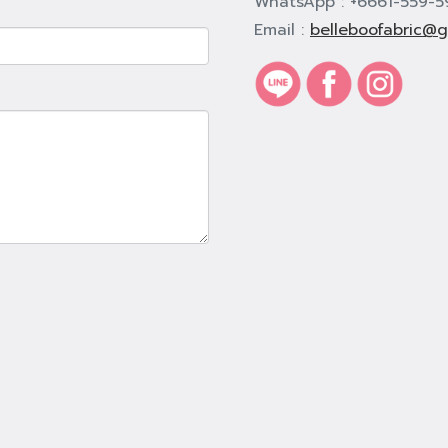
WhatsApp : +6661-559-5
Email :
belleboofabric@g