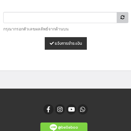
กรุณากรอกตัวเลขผลลัพธ์จากด้านบน
แจ้งการชำระเงิน
@belleboo